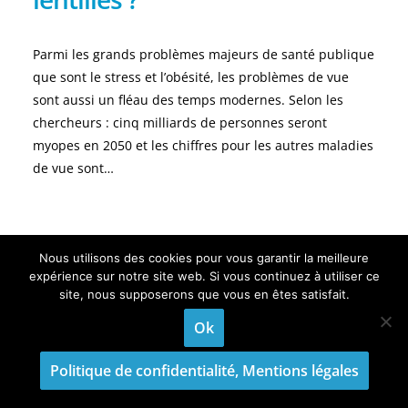
Parmi les grands problèmes majeurs de santé publique
que sont le stress et l’obésité, les problèmes de vue
sont aussi un fléau des temps modernes. Selon les
chercheurs : cinq milliards de personnes seront
myopes en 2050 et les chiffres pour les autres maladies
de vue sont…
Nous utilisons des cookies pour vous garantir la meilleure
Qu’est ce que la sécheresse
expérience sur notre site web. Si vous continuez à utiliser ce
site, nous supposerons que vous en êtes satisfait.
oculaire ?
Ok
Cette affection est provoquée par une diminution de la
Politique de confidentialité, Mentions légales
production lacrymale. Les symptômes de ce trouble se
manifestent par des picotements, une sensation de