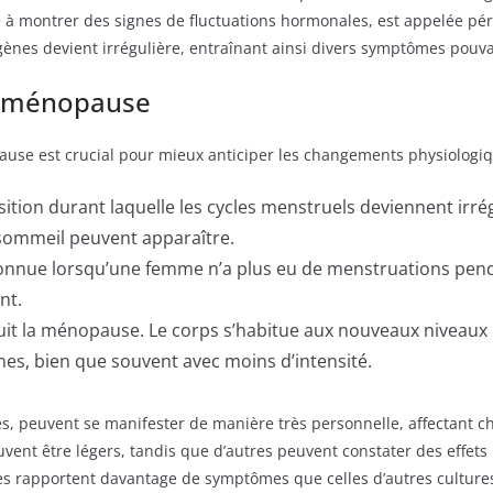
à montrer des signes de fluctuations hormonales, est appelée pé
ènes devient irrégulière, entraînant ainsi divers symptômes pouvan
la ménopause
use est crucial pour mieux anticiper les changements physiologiqu
nsition durant laquelle les cycles menstruels deviennent ir
 sommeil peuvent apparaître.
econnue lorsqu’une femme n’a plus eu de menstruations pend
nt.
 suit la ménopause. Le corps s’habitue aux nouveaux nivea
es, bien que souvent avec moins d’intensité.
, peuvent se manifester de manière très personnelle, affectant 
nt être légers, tandis que d’autres peuvent constater des effets no
s rapportent davantage de symptômes que celles d’autres cultures,