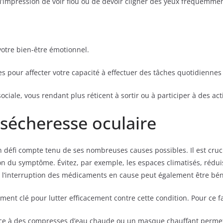
l’impression de voir flou ou de devoir cligner des yeux fréquemment 
votre bien-être émotionnel.
 pour affecter votre capacité à effectuer des tâches quotidiennes
ociale, vous rendant plus réticent à sortir ou à participer à des acti
 sécheresse oculaire
un défi compte tenu de ses nombreuses causes possibles. Il est cru
n du symptôme. Évitez, par exemple, les espaces climatisés, réduis
as, l’interruption des médicaments en cause peut également être bé
ément clé pour lutter efficacement contre cette condition. Pour ce fa
ce à des compresses d’eau chaude ou un masque chauffant permet d