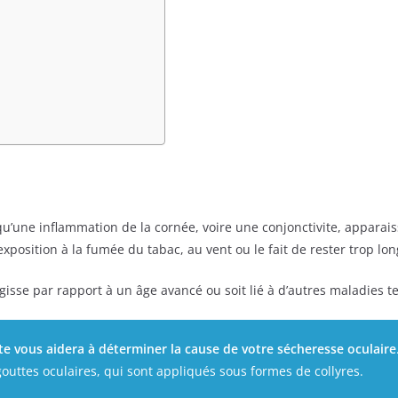
 qu’une inflammation de la cornée, voire une conjonctivite, apparais
xposition à la fumée du tabac, au vent ou le fait de rester trop l
isse par rapport à un âge avancé ou soit lié à d’autres maladies tel
te vous aidera à déterminer la cause de votre sécheresse oculaire
outtes oculaires, qui sont appliqués sous formes de collyres.