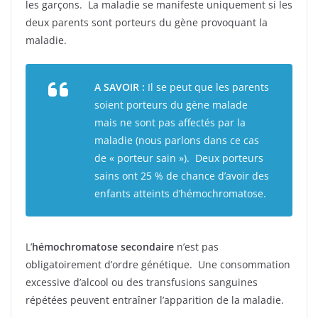
les garçons. La maladie se manifeste uniquement si les
deux parents sont porteurs du gène provoquant la
maladie.
A SAVOIR :
Il se peut que les parents
soient porteurs du gène malade
mais ne sont pas affectés par la
maladie (nous parlons dans ce cas
de « porteur sain »). Deux porteurs
sains ont 25 % de chance d’avoir des
enfants atteints d’hémochromatose.
L’
hémochromatose
secondaire
n’est pas
obligatoirement d’ordre génétique. Une consommation
excessive d’alcool ou des transfusions sanguines
répétées peuvent entraîner l’apparition de la maladie.