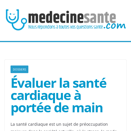
Passer
au
contenu
DOSSIERS
Évaluer la santé
cardiaque à
portée de main
La santé cardiaque est un sujet de préoccupation