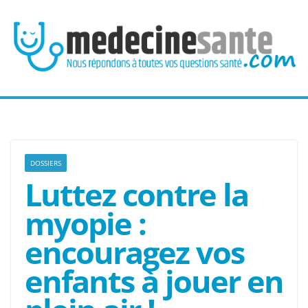
Passer
au
contenu
DOSSIERS
Luttez contre la
myopie :
encouragez vos
enfants à jouer en