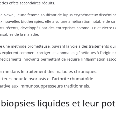
t des effets secondaires réduits.
e de Nawel, jeune femme souffrant de lupus érythémateux disséminé
 nouvelles biothérapies, elle a vu une amélioration notable de sa 
nts récents, développés par des entreprises comme LFB et Pierre F
onsables de la maladie.
une méthode prometteuse, ouvrant la voie à des traitements qui 
 explorent comment corriger les anomalies génétiques à l’origine d
es médicaments innovants permettant de réduire l’inflammation as
g terme dans le traitement des maladies chroniques.
tteurs pour le psoriasis et l’arthrite rhumatoïde.
native aux immunosuppresseurs traditionnels.
biopsies liquides et leur pot