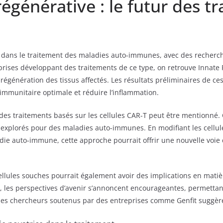
générative : le futur des t
 dans le traitement des maladies auto-immunes, avec des recherches
rises développant des traitements de ce type, on retrouve Innate 
égénération des tissus affectés. Les résultats préliminaires de ces 
immunitaire optimale et réduire l’inflammation.
es traitements basés sur les cellules CAR-T peut être mentionné. C
xplorés pour des maladies auto-immunes. En modifiant les cellule
ladie auto-immune, cette approche pourrait offrir une nouvelle voie
cellules souches pourrait également avoir des implications en mati
, les perspectives d’avenir s’annoncent encourageantes, permettan
des chercheurs soutenus par des entreprises comme Genfit suggère