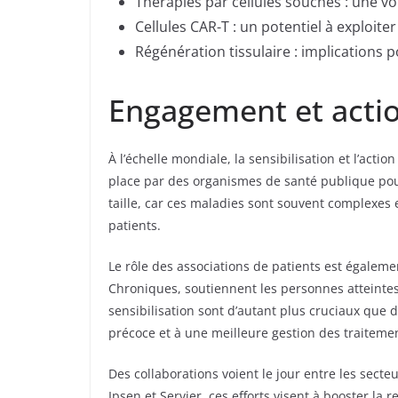
Thérapies par cellules souches : une vo
Cellules CAR-T : un potentiel à exploite
Régénération tissulaire : implications 
Engagement et acti
À l’échelle mondiale, la sensibilisation et l’act
place par des organismes de santé publique pour
taille, car ces maladies sont souvent complexes 
patients.
Le rôle des associations de patients est égalem
Chroniques, soutiennent les personnes atteintes
sensibilisation sont d’autant plus cruciaux qu
précoce et à une meilleure gestion des traiteme
Des collaborations voient le jour entre les sect
Ipsen et Servier, ces efforts visent à booster la