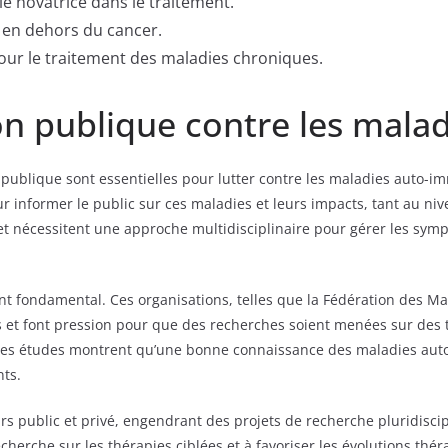
ie novatrice dans le traitement.
r en dehors du cancer.
pour le traitement des maladies chroniques.
on publique contre les mala
ion publique sont essentielles pour lutter contre les maladies auto-
 informer le public sur ces maladies et leurs impacts, tant au niv
et nécessitent une approche multidisciplinaire pour gérer les symp
ent fondamental. Ces organisations, telles que la Fédération des 
 et font pression pour que des recherches soient menées sur des t
e des études montrent qu’une bonne connaissance des maladies au
nts.
eurs public et privé, engendrant des projets de recherche pluridisc
 recherche sur les thérapies ciblées et à favoriser les évolutions th