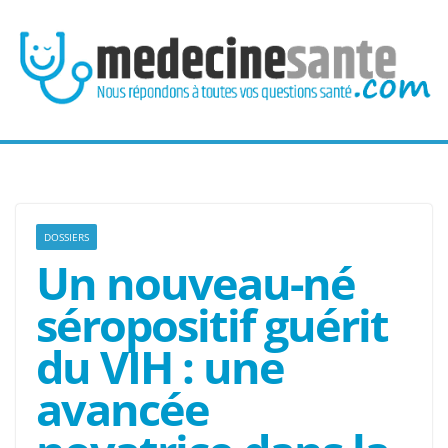
Passer
au
contenu
DOSSIERS
Un nouveau-né
séropositif guérit
du VIH : une
avancée