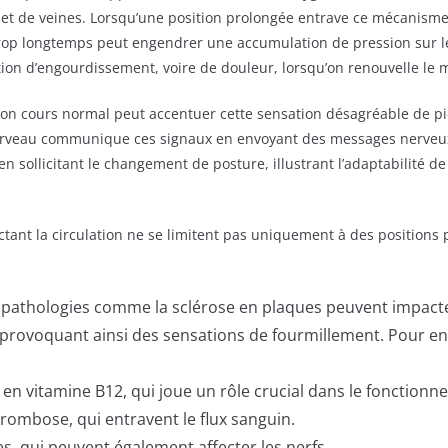
 et de veines. Lorsqu’une position prolongée entrave ce mécanism
op longtemps peut engendrer une accumulation de pression sur les v
tion d’engourdissement, voire de douleur, lorsqu’on renouvelle le
son cours normal peut accentuer cette sensation désagréable de p
 cerveau communique ces signaux en envoyant des messages nerveux
en sollicitant le changement de posture, illustrant l’adaptabilité
ectant la circulation ne se limitent pas uniquement à des positions
s pathologies comme la sclérose en plaques peuvent impacte
provoquant ainsi des sensations de fourmillement. Pour en s
en vitamine B12, qui joue un rôle crucial dans le fonction
thrombose, qui entravent le flux sanguin.
, qui peuvent également affecter les nerfs.