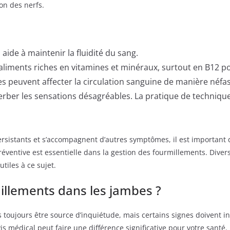
on des nerfs.
aide à maintenir la fluidité du sang.
es aliments riches en vitamines et minéraux, surtout en B12 
nces peuvent affecter la circulation sanguine de manière néfas
cerber les sensations désagréables. La pratique de technique
ersistants et s’accompagnent d’autres symptômes, il est important 
éventive est essentielle dans la gestion des fourmillements. Div
utiles à ce sujet.
illements dans les jambes ?
toujours être source d’inquiétude, mais certains signes doivent inc
médical peut faire une différence significative pour votre santé. 