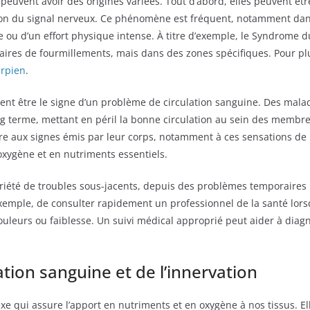
 peuvent avoir des origines variées. Tout d’abord, elles peuvent êt
ion du signal nerveux. Ce phénomène est fréquent, notamment dans
e ou d’un effort physique intense. À titre d’exemple, le Syndrome d
laires de fourmillements, mais dans des zones spécifiques. Pour p
arpien
.
ent être le signe d’un problème de circulation sanguine. Des mala
ng terme, mettant en péril la bonne circulation au sein des membre
ère aux signes émis par leur corps, notamment à ces sensations de 
oxygène et en nutriments essentiels.
riété de troubles sous-jacents, depuis des problèmes temporaires 
r exemple, de consulter rapidement un professionnel de la santé lo
leurs ou faiblesse. Un suivi médical approprié peut aider à diagn
tion sanguine et de l’innervation
xe qui assure l’apport en nutriments et en oxygène à nos tissus. E