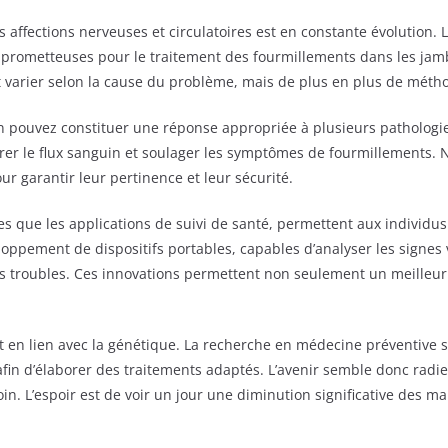
s affections nerveuses et circulatoires est en constante évolution
ometteuses pour le traitement des fourmillements dans les jambe
arier selon la cause du problème, mais de plus en plus de méthod
n pouvez constituer une réponse appropriée à plusieurs pathologies 
orer le flux sanguin et soulager les symptômes de fourmillements. 
ur garantir leur pertinence et leur sécurité.
les que les applications de suivi de santé, permettent aux individ
ppement de dispositifs portables, capables d’analyser les signes v
es troubles. Ces innovations permettent non seulement un meilleu
nt en lien avec la génétique. La recherche en médecine préventive 
fin d’élaborer des traitements adaptés. L’avenir semble donc radie
soin. L’espoir est de voir un jour une diminution significative des 