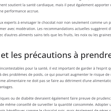
t soutient la santé cardiaque, mais il peut également apporter un 
une performance accrue.
ux experts à envisager le chocolat noir non seulement comme un
mer avec modération. Les recommandations actuelles suggèrent d’i
 d’autres aliments sains tels que les fruits, les noix ou les graine
 et les précautions à prendr
ncontestables pour la santé, il est important de garder à l’esprit qu
 des problèmes de poids, ce qui pourrait augmenter le risque de m
gime alimentaire ne doit pas se faire au détriment d’une alimentat
vantages.
liques ou de diabète devraient également faire preuve de prudence
tout de même conseillé de surveiller la quantité consommée. Adopte
ents bénéfiques comme le chocolat noir, mais également de gérer