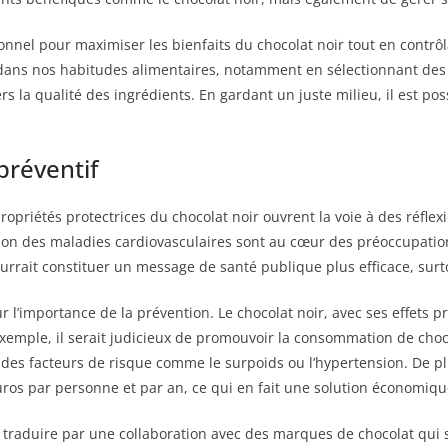
itionnel pour maximiser les bienfaits du chocolat noir tout en cont
lité dans nos habitudes alimentaires, notamment en sélectionnan
la qualité des ingrédients. En gardant un juste milieu, il est poss
préventif
ropriétés protectrices du chocolat noir ouvrent la voie à des réflexi
tion des maladies cardiovasculaires sont au cœur des préoccupatio
rait constituer un message de santé publique plus efficace, surto
 l’importance de la prévention. Le chocolat noir, avec ses effets p
 exemple, il serait judicieux de promouvoir la consommation de ch
es facteurs de risque comme le surpoids ou l’hypertension. De plus
os par personne et par an, ce qui en fait une solution économiqu
traduire par une collaboration avec des marques de chocolat qui s’