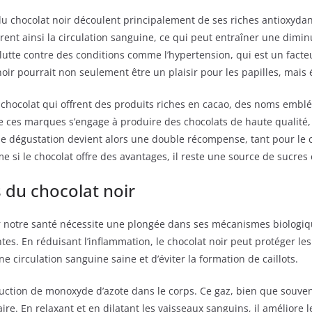
es du chocolat noir découlent principalement de ses riches antioxy
rent ainsi la circulation sanguine, ce qui peut entraîner une diminu
utte contre des conditions comme l’hypertension, qui est un facteu
oir pourrait non seulement être un plaisir pour les papilles, mais
e chocolat qui offrent des produits riches en cacao, des noms emb
 ces marques s’engage à produire des chocolats de haute qualité,
de dégustation devient alors une double récompense, tant pour le c
i le chocolat offre des avantages, il reste une source de sucres e
 du chocolat noir
 notre santé nécessite une plongée dans ses mécanismes biologiqu
es. En réduisant l’inflammation, le chocolat noir peut protéger les 
 circulation sanguine saine et d’éviter la formation de caillots.
duction de monoxyde d’azote dans le corps. Ce gaz, bien que souve
e. En relaxant et en dilatant les vaisseaux sanguins, il améliore l