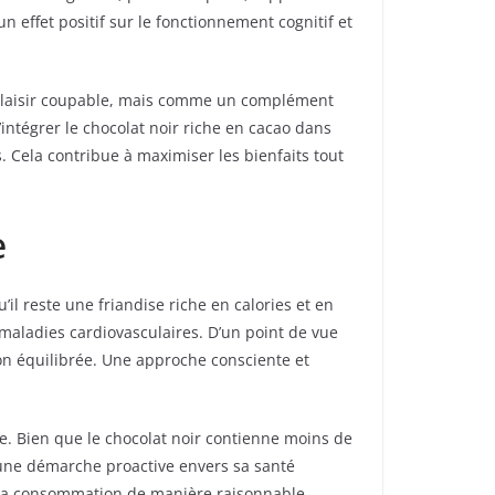
effet positif sur le fonctionnement cognitif et
 plaisir coupable, mais comme un complément
ntégrer le chocolat noir riche en cacao dans
s. Cela contribue à maximiser les bienfaits tout
e
’il reste une friandise riche en calories et en
aladies cardiovasculaires. D’un point de vue
ion équilibrée. Une approche consciente et
. Bien que le chocolat noir contienne moins de
r une démarche proactive envers sa santé
 sa consommation de manière raisonnable.