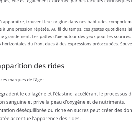
ques, elle est également exacerbée par des facteurs extrinsèques tels
s à apparaître, trouvent leur origine dans nos habitudes comportem
se à une pression répétée. Au fil du temps, ces gestes quotidiens 
ie grandement. Les pattes d’oie autour des yeux pour les sourires, 
des horizontales du front dues à des expressions préoccupées. Sou
apparition des rides
 ces marques de l’âge :
radent le collagène et l’élastine, accélérant le processus de
ion sanguine et prive la peau d’oxygène et de nutriments.
tation déséquilibrée ou riche en sucres peut créer des do
tée accentue l’apparence des rides.