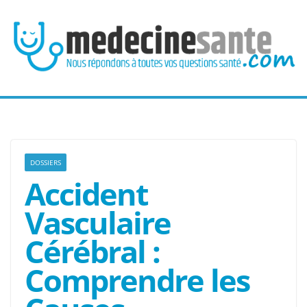
Passer
au
contenu
DOSSIERS
Accident
Vasculaire
Cérébral :
Comprendre les