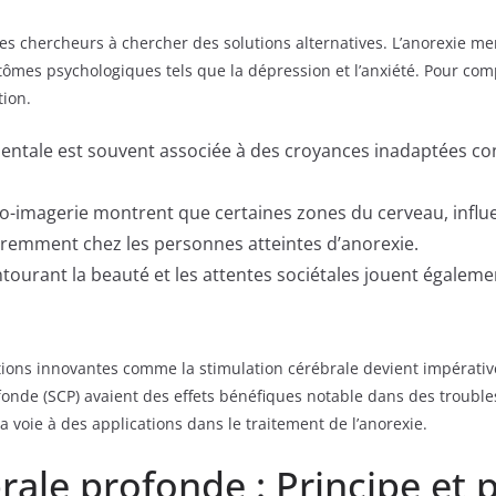
s chercheurs à chercher des solutions alternatives. L’anorexie ment
ômes psychologiques tels que la dépression et l’anxiété. Pour comp
tion.
entale est souvent associée à des croyances inadaptées conc
-imagerie montrent que certaines zones du cerveau, influença
remment chez les personnes atteintes d’anorexie.
ntourant la beauté et les attentes sociétales jouent égaleme
tions innovantes comme la stimulation cérébrale devient impérati
onde (SCP) avaient des effets bénéfiques notable dans des troubl
voie à des applications dans le traitement de l’anorexie.
rale profonde : Principe et 