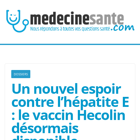
Passer
au
contenu
DOSSIERS
Un nouvel espoir
contre l’hépatite E
: le vaccin Hecolin
désormais