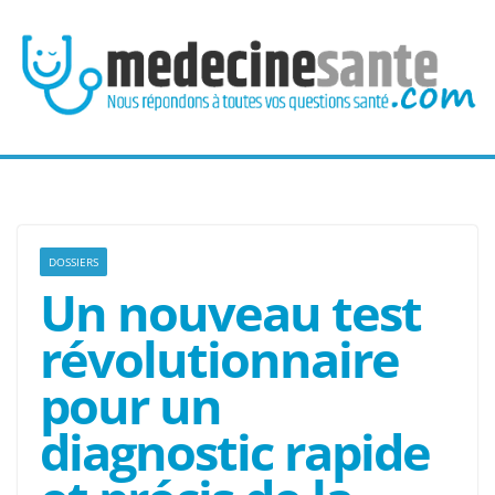
Passer
au
contenu
DOSSIERS
Un nouveau test
révolutionnaire
pour un
diagnostic rapide