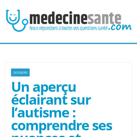
Passer
au
contenu
DOSSIERS
Un aperçu
éclairant sur
l’autisme :
comprendre ses