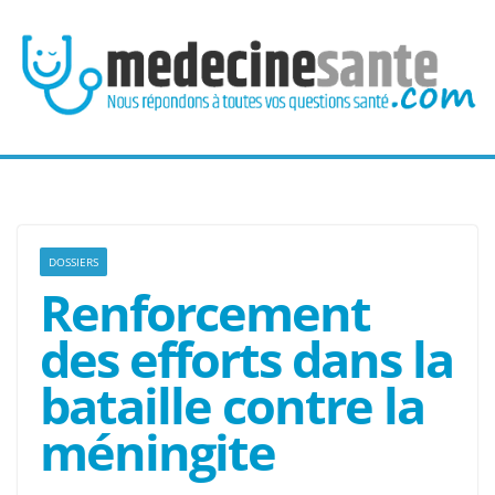
Passer
au
contenu
DOSSIERS
Renforcement
des efforts dans la
bataille contre la
méningite