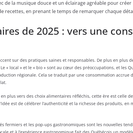
vec de la musique douce et un éclairage agréable pour crée
e recettes, en prenant le temps de remarquer chaque détai
aires de 2025 : vers une co
l’accent sur des pratiques saines et responsables. De plus en plu
 Le « local » et le « bio » sont au cœur des préoccupations, et les
oduction régionale. Cela se traduit par une consommation accrue d
lat.
 plus vers des choix alimentaires réfléchis, cette ère est celle des
’idée est de célébrer l’authenticité et la richesse des produits, en 
rchés fermiers et les pop-ups gastronomiques sont les nouvelles t
locale et à l’expérience gastronomique fait des Québécois un modè