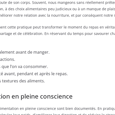
coute de son corps. Souvent, nous mangeons sans réellement prêter 
, à des choix alimentaires peu judicieux ou à un manque de plaisir
liorer notre relation avec la nourriture, et par conséquent notre 
ent cette pratique peut transformer le moment du repas en vérita
artage et de célébration. En réservant du temps pour savourer ch
alement avant de manger.
ractions.
ts que l’on va consommer.
té avant, pendant et après le repas.
s textures des aliments.
tion en pleine conscience
’alimentation en pleine conscience sont bien documentés. En prati
guler leur poids, d’améliorer leur digestion et de réduire le stress e