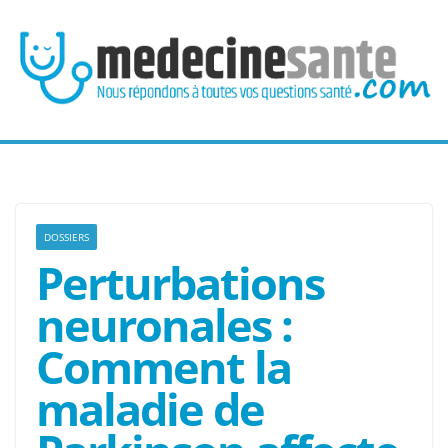
Passer
au
contenu
DOSSIERS
Perturbations
neuronales :
Comment la
maladie de