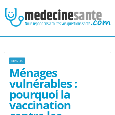
Passer
au
contenu
DOSSIERS
Ménages
vulnérables :
pourquoi la
vaccination