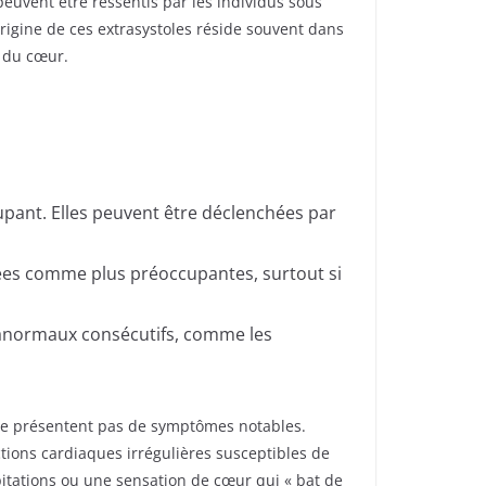
s peuvent être ressentis par les individus sous
origine de ces extrasystoles réside souvent dans
l du cœur.
upant. Elles peuvent être déclenchées par
rées comme plus préoccupantes, surtout si
 anormaux consécutifs, comme les
 ne présentent pas de symptômes notables.
tions cardiaques irrégulières susceptibles de
pitations ou une sensation de cœur qui « bat de