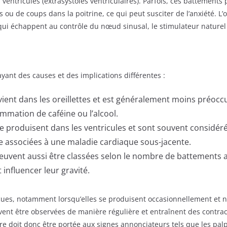
es ventricules (extrasystoles ventriculaires). Parfois, ces battement
u de coups dans la poitrine, ce qui peut susciter de l’anxiété. L’
qui échappent au contrôle du nœud sinusal, le stimulateur nature
ayant des causes et des implications différentes :
ient dans les oreillettes et est généralement moins préocc
ommation de caféine ou l’alcool.
se produisent dans les ventricules et sont souvent considé
re associées à une maladie cardiaque sous-jacente.
peuvent aussi être classées selon le nombre de battements
 influencer leur gravité.
rçues, notamment lorsqu’elles se produisent occasionnellement et
ent être observées de manière régulière et entraînent des contrac
re doit donc être portée aux signes annonciateurs tels que les pal