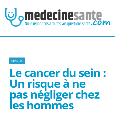
Passer
au
contenu
DOSSIERS
Le cancer du sein :
Un risque à ne
pas négliger chez
les hommes