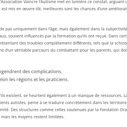
 L’Association Vaincre l’Autisme met en lumière ce constat, arguant 
ic est mis en œuvre tôt, meilleures sont les chances d’une améliorat
éside pas uniquement dans l’âge, mais également dans la subjectivité
x, souvent influencés par la formation qu’ils ont reçue. Dans cert
ésentant des troubles complètement différents, tels que la schizo
e d’un véritable parcours du combattant pour les parents, qui doiv
engendrent des complications.
lon les régions et les praticiens.
’ils existent, se heurtent également à un manque de ressources. La 
ients autistes, peine à se traduire concrètement dans les territoir
ximité. Des structures comme celles soutenues par la Fondation Ora
 mais les moyens restent limitées.