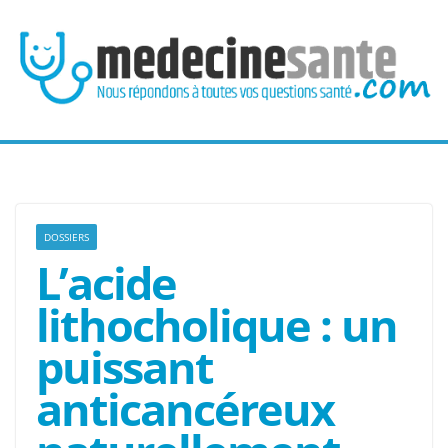
Passer
au
contenu
DOSSIERS
L’acide
lithocholique : un
puissant
anticancéreux