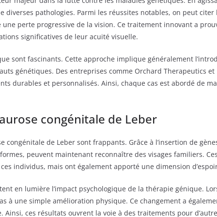
ur majeur dans la lutte contre les maladies génétiques. En agissan
 diverses pathologies. Parmi les réussites notables, on peut citer
une perte progressive de la vision. Ce traitement innovant a prouvé
ons significatives de leur acuité visuelle.
ue sont fascinants. Cette approche implique généralement l’introdu
éfauts génétiques. Des entreprises comme Orchard Therapeutics et
ments durables et personnalisés. Ainsi, chaque cas est abordé de m
aurose congénitale de Leber
e congénitale de Leber sont frappants. Grâce à l’insertion de gènes 
s formes, peuvent maintenant reconnaître des visages familiers. 
ces individus, mais ont également apporté une dimension d’espoir 
ttent en lumière l’impact psychologique de la thérapie génique. Lo
 pas à une simple amélioration physique. Ce changement a égalemen
. Ainsi, ces résultats ouvrent la voie à des traitements pour d’autr