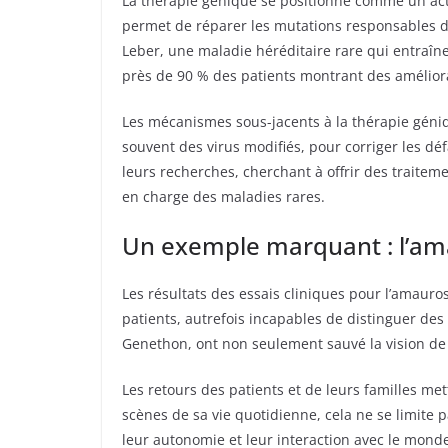
La thérapie génique se positionne comme un acte
permet de réparer les mutations responsables de
Leber, une maladie héréditaire rare qui entraîne 
près de 90 % des patients montrant des améliorati
Les mécanismes sous-jacents à la thérapie géniq
souvent des virus modifiés, pour corriger les d
leurs recherches, cherchant à offrir des traite
en charge des maladies rares.
Un exemple marquant : l’am
Les résultats des essais cliniques pour l’amauros
patients, autrefois incapables de distinguer de
Genethon, ont non seulement sauvé la vision de 
Les retours des patients et de leurs familles me
scènes de sa vie quotidienne, cela ne se limite
leur autonomie et leur interaction avec le monde