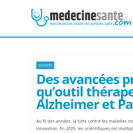
Passer
au
contenu
DOSSIERS
Des avancées pr
qu’outil thérap
Alzheimer et P
Au fil des années, la lutte contre les maladies 
innovation. En 2025, les scientifiques ont multi