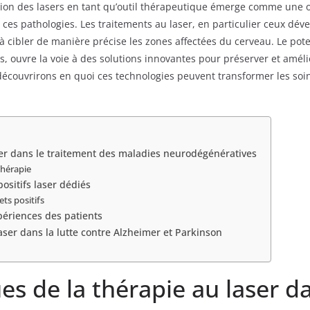
isation des lasers en tant qu’outil thérapeutique émerge comme une
ces pathologies. Les traitements au laser, en particulier ceux dév
 à cibler de manière précise les zones affectées du cerveau. Le pot
uvre la voie à des solutions innovantes pour préserver et améliore
 découvrirons en quoi ces technologies peuvent transformer les soi
aser dans le traitement des maladies neurodégénératives
thérapie
positifs laser dédiés
ts positifs
périences des patients
 laser dans la lutte contre Alzheimer et Parkinson
ues de la thérapie au laser d