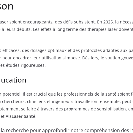
son
 laser soient encourageants, des défis subsistent. En 2025, la néces
 à leurs débuts. Les effets à long terme des thérapies laser doive
.
us efficaces, des dosages optimaux et des protocoles adaptés aux p
ir pour encadrer leur utilisation s’impose. Dès lors, le soutien go
des études rigoureuses.
ducation
n potentiel, il est crucial que les professionnels de la santé soie
ù chercheurs, cliniciens et ingénieurs travailleront ensemble, peut 
notamment se faire à travers des programmes de sensibilisation, en 
et
AlzLaser Santé
.
s la recherche pour approfondir notre compréhension des l