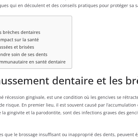
ques qui en découlent et des conseils pratiques pour protéger sa s
s brèches dentaires
impact sur la santé
ssées et brisées
endre soin de ses dents
communautaire en santé dentaire
aussement dentaire et les br
cession gingivale, est une condition où les gencives se rétracte
e risque. En premier lieu, il est souvent causé par l’accumulation 
la gingivite et la parodontite, sont des infections graves des genciv
es que le brossage insuffisant ou inapproprié des dents, peuvent 