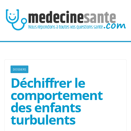
Passer
au
contenu
DOSSIERS
Déchiffrer le
comportement
des enfants
turbulents