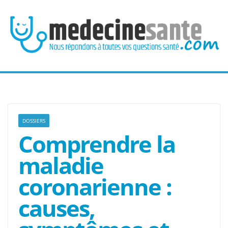
Passer
au
contenu
DOSSIERS
Comprendre la
maladie
coronarienne :
causes,