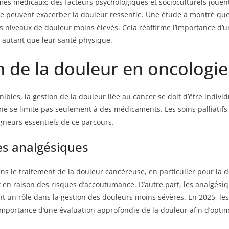
mes médicaux; des facteurs psychologiques et socioculturels jouent
ie peuvent exacerber la douleur ressentie. Une étude a montré que
s niveaux de douleur moins élevés. Cela réaffirme l’importance d’
t autant que leur santé physique.
n de la douleur en oncologie
ibles, la gestion de la douleur liée au cancer se doit d’être indivi
ne se limite pas seulement à des médicaments. Les soins palliatifs
gneurs essentiels de ce parcours.
des analgésiques
s le traitement de la douleur cancéreuse, en particulier pour la dou
ux en raison des risques d’accoutumance. D’autre part, les analgés
nt un rôle dans la gestion des douleurs moins sévères. En 2025, les
mportance d’une évaluation approfondie de la douleur afin d’optimi