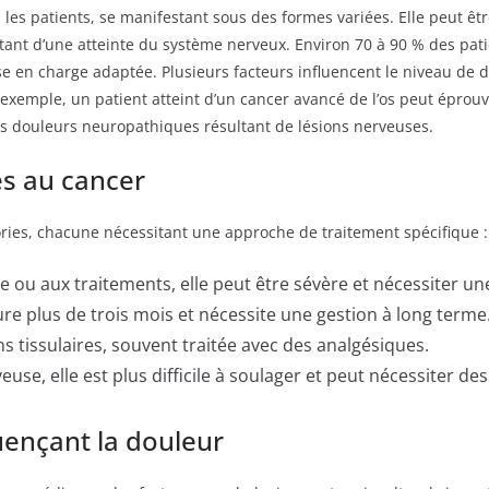
es patients, se manifestant sous des formes variées. Elle peut être
ltant d’une atteinte du système nerveux. Environ 70 à 90 % des pat
se en charge adaptée. Plusieurs facteurs influencent le niveau de d
xemple, un patient atteint d’un cancer avancé de l’os peut éprouv
es douleurs neuropathiques résultant de lésions nerveuses.
és au cancer
ories, chacune nécessitant une approche de traitement spécifique :
ie ou aux traitements, elle peut être sévère et nécessiter u
ure plus de trois mois et nécessite une gestion à long terme
s tissulaires, souvent traitée avec des analgésiques.
euse, elle est plus difficile à soulager et peut nécessiter d
uençant la douleur