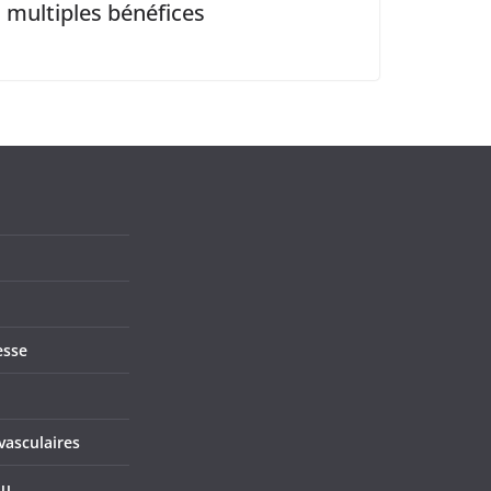
multiples bénéfices
esse
vasculaires
au