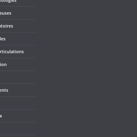
hologies
ieuses
atoires
les
rticulations
tion
ents
x