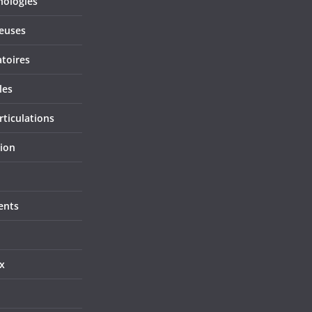
hologies
ieuses
atoires
les
rticulations
tion
ents
x