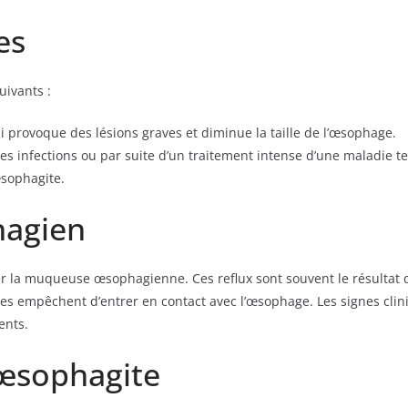
es
uivants :
ui provoque des lésions graves et diminue la taille de l’œsophage.
s infections ou par suite d’un traitement intense d’une maladie te
œsophagite.
hagien
ter la muqueuse œsophagienne. Ces reflux sont souvent le résultat
les empêchent d’entrer en contact avec l’œsophage. Les signes cli
ents.
’œsophagite