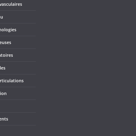
vasculaires
au
hologies
ieuses
atoires
les
rticulations
tion
ents