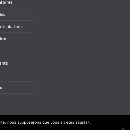
atoires
les
rticulations
tion
ents
x
 site, nous supposerons que vous en êtes satisfait.